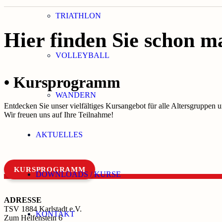
TRIATHLON
Hier finden Sie schon 
VOLLEYBALL
• Kursprogramm
WANDERN
Entdecken Sie unser vielfältiges Kursangebot für alle Altersgruppen 
Wir freuen uns auf Ihre Teilnahme!
AKTUELLES
KURSPROGRAMM
DOWNLOADS / KURSE
ADRESSE
TSV 1884 Karlstadt e.V.
KONTAKT
Zum Helfenstein 6