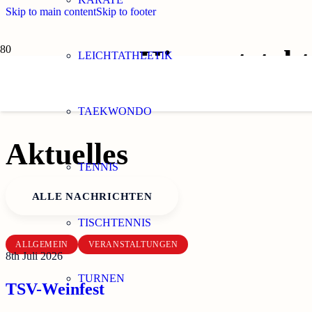
Skip to main content
Skip to footer
Hier entsteh
LEICHTATHLETIK
TAEKWONDO
Aktuelles
TENNIS
ALLE NACHRICHTEN
TISCHTENNIS
ALLGEMEIN
VERANSTALTUNGEN
8th Juli 2026
TURNEN
TSV-Weinfest